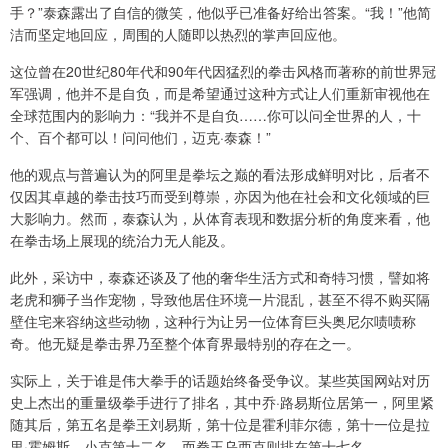
手？”泰森露出了自信的微笑，他似乎已准备好给出答案。“我！”他简
洁而坚定地回应，周围的人随即以热烈的掌声回应他。
这位曾在20世纪80年代和90年代因猛烈的拳击风格而著称的前世界冠
军强调，他并不是自负，而是希望通过这种方式让人们重新审视他在
全球范围内的影响力：“我并不是自负……你可以问全世界的人，十
个、百个都可以！问问他们，迈克·泰森！”
他的观点与普遍认为的阿里是拳坛之巅的看法形成鲜明对比，后者不
仅因其卓越的拳击技巧而受到尊崇，亦因为他在社会和文化领域的巨
大影响力。然而，泰森认为，从体育表现和数据分析的角度来看，他
在拳击场上展现的统治力无人能及。
此外，采访中，泰森还谈及了他的奢华生活方式和奇特习惯，譬如将
老虎和狮子当作宠物，导致他居住环境一片混乱，甚至不得不购买隔
壁住宅来容纳这些动物，这种行为让另一位体育巨头奥尼尔啧啧称
奇。他无疑是拳击界乃至整个体育界最特别的存在之一。
实际上，关于谁是伟大拳手的话题始终备受争议。某些英国网站对历
史上杰出的重量级拳手进行了排名，其中乔·路易斯位居第一，阿里紧
随其后，第五名是拳王刘易斯，第十位是霍利菲尔德，第十一位是拉
里·霍姆斯，小克第十二名，而拳王乌西克则排在第十七名。