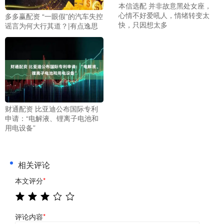
本信选配 并非故意黑处女座，
心情不好爱吼人，情绪转变太
多多赢配资 “一眼假”的汽车失控
快，只因想太多
谣言为何大行其道？|有点逸思
财通配资 比亚迪公布国际专利
申请：“电解液、锂离子电池和
用电设备”
相关评论
本文评分
*
评论内容
*