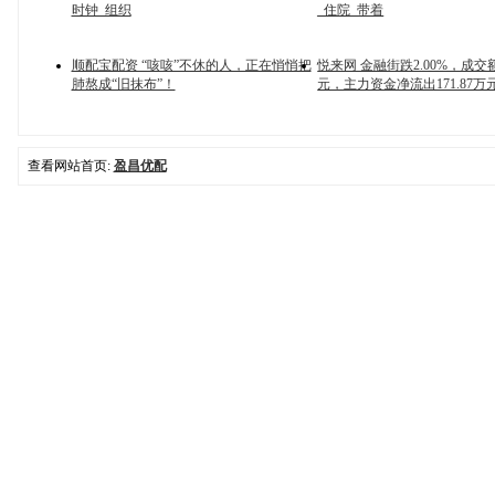
时钟_组织
_住院_带着
顺配宝配资 “咳咳”不休的人，正在悄悄把
悦来网 金融街跌2.00%，成交额1
肺熬成“旧抹布”！
元，主力资金净流出171.87万
查看网站首页:
盈昌优配