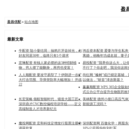
盈昌
盈昌优配
»
站点地图
最新文章
牛配资 陆小曼结局：抽鸦片牙齿掉光，与
鸿岳资本配资 爱妻与学生私
好友同居30年，临终只有1个请求
离婚，他晚年功成名就，妻子
宏琳配资 有钱人家必摆的这3种招财植
易投配资 “我养你这么大，让
物，穷人摆了能翻身，再穷也变富！
不行了？你走吧，我没你这闺
人人顺配资 要攻守易型了？伊朗进一步扩
尚红网 “榛树”或已锁定基辅
大打击范围、导弹突防率大幅增加！ 开战
以做法，“斩首”泽连斯基？
22
赢赢顺配资 WPS 365企业版
式云办公平台提升生物医药效
长宏策略 领航智能时代，锻造大国工匠：
美林配资 德州小接口高压气
深圳鼎才CNC数控编程培训学校——定义
新能源工况吗？
高端制造人才培养新纪元
魔投网配资 宏和科技定增发行股票注册申
深圳配资网 百傲化学：两股
请获批复
10%公司股份给刘红军