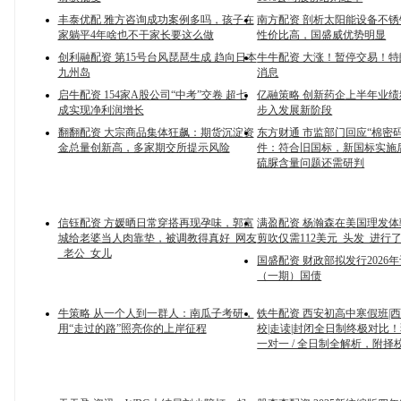
丰泰优配 雅方咨询成功案例多吗，孩子在
南方配资 剖析太阳能设备不
家躺平4年啥也不干家长要这么做
性价比高，国盛威优势明显
创利融配资 第15号台风琵琶生成 趋向日本
牛牛配资 大涨！暂停交易！
九州岛
消息
启牛配资 154家A股公司“中考”交卷 超七
亿融策略 创新药企上半年业绩
成实现净利润增长
步入发展新阶段
翻翻配资 大宗商品集体狂飙：期货沉淀资
东方财通 市监部门回应“棉密
金总量创新高，多家期交所提示风险
件：符合旧国标，新国标实施
硫脲含量问题还需研判
信钰配资 方媛晒日常穿搭再现孕味，郭富
满盈配资 杨瀚森在美国理发
城给老婆当人肉靠垫，被调教得真好_网友
剪吹仅需112美元_头发_进行
_老公_女儿
国盛配资 财政部拟发行2026
（一期）国债
牛策略 从一个人到一群人：南瓜子考研，
铁牛配资 西安初高中寒假班|
用“走过的路”照亮你的上岸征程
校|走读|封闭全日制终极对比！
一对一 / 全日制全解析，附择