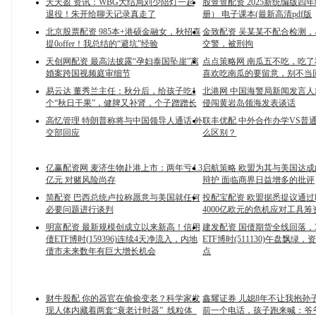
天天盈 资讯：WBG大结局刘少陪灯一起
股查查配资 2025新统编版四
退役！朱开给聊天记录真走了
册） 电子课本(最新高清pdf版
北京股票配资 985本+港硕金融女，秋招喜
金致配资 吴某某不配合检测
提0offer！我总结的“避坑”经验
交警，被刑拘
天创网配资 最高法披露“孕妇泰国坠崖”离
点点策略网 南瓜五不吃，吃了
婚案跨国视频庭审细节
喜欢吃南瓜的要留意，别不当
易云达 董秀兰主任：秋分后，给孩子吃1
北港网 中国海警局新闻发言
个“秋日干果”，健脾又补肾，个子蹭蹭长
侵闯黄岩岛领海发表谈话
高忆管理 特朗普称将与中国领导人通话 外
联丰优配 中外合作办学VS普
交部回应
么区别？
亿赢配资网 麦济生物赴港上市：两年亏4.3
启航策略 欧盟为其与美国达
亿元 对赌风险尚存
辩护 面临商界日益增多的批评
简配资 巴西总统卢拉称愿意与美国就任何
投配宝配资 欧盟据悉提议通
必要问题进行谈判
4000亿欧元的危机应对工具筹
明富配资 最新规模创成立以来新高！信用
建发配资 国债期货全线回落，
债ETF博时(159396)连续4天净流入，内地
ETF博时(511130)午盘飘绿
债市未来数年有巨大增长机会
点
财牛股配 你的器官在偷偷变老？科学家发
鑫耀证券 儿媳8年不让我抱孙
现人体内藏着两套“衰老计时器”_线粒体_
前一个电话，孩子跑来喊：爷