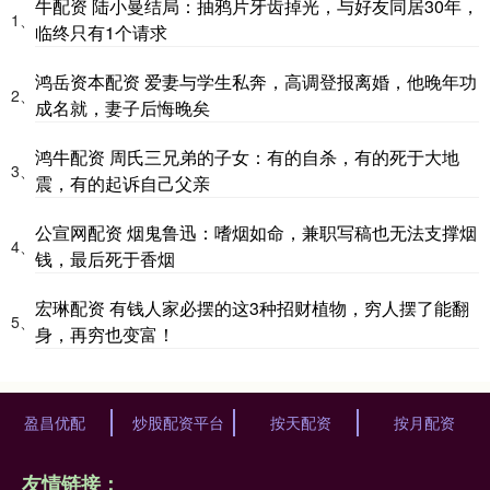
牛配资 陆小曼结局：抽鸦片牙齿掉光，与好友同居30年，
1、
临终只有1个请求
鸿岳资本配资 爱妻与学生私奔，高调登报离婚，他晚年功
2、
成名就，妻子后悔晚矣
鸿牛配资 周氏三兄弟的子女：有的自杀，有的死于大地
3、
震，有的起诉自己父亲
公宣网配资 烟鬼鲁迅：嗜烟如命，兼职写稿也无法支撑烟
4、
钱，最后死于香烟
宏琳配资 有钱人家必摆的这3种招财植物，穷人摆了能翻
5、
身，再穷也变富！
盈昌优配
炒股配资平台
按天配资
按月配资
友情链接：