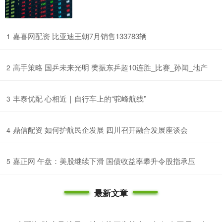
​嘉喜网配资 比亚迪王朝7月销售133783辆
1
​高手策略 国乒未来光明 樊振东乒超10连胜_比赛_孙闻_地产
2
​丰泰优配 心相近｜自行车上的“驼峰航线”
3
​鼎信配资 如何护航民企发展 四川召开融合发展座谈会
4
​嘉正网 午盘：美股继续下滑 国债收益率攀升令股指承压
5
最新文章