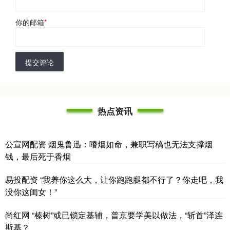
你的邮箱
*
提交评论
热点资讯
公宣网配资 烟鬼鲁迅：嗜烟如命，兼职写稿也无法支撑烟
钱，最后死于香烟
易投配资 “我养你这么大，让你跑跑腿都不行了？你走吧，我
没你这闺女！”
尚红网 “榛树”或已锁定基辅，普京要学美以做法，“斩首”泽连
斯基？