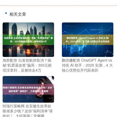
相关文章
旭胜配资 出发前航班取消？揭
翻倍赚配资 ChatGPT Agent vs
秘“机票退改签”骗局：300元赔
传统 AI 助手：2025 实测，4 大
偿没拿到，反被转走4万
核心优势拉开代际差距
恒瑞行策略网 在安徽生娃养娃
能省多少钱？这份“福利清单”请
收好！_大皖新闻 | 安徽网