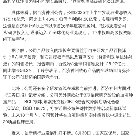
新和全球注册为核心的增长新阶段。”盘古智库高级研究员江瀚说。
具体来看，据百济神州公告，公司2025年上半年实现营业总收入
175.18亿元，同比上升46%；归母净利润4.50亿元，实现扭亏为盈。
这也是百济神州A股上市以来首次半年度实现盈利。“这标志着公司
从‘研发投入期’逐渐迈入了‘全球化商业兑现期’。”巨丰投顾高级投资顾
问丁臻宇说。
据了解，公司产品收入的增长主要得益于自主研发产品百悦泽
®（泽布替尼胶囊）和安进授权产品以及百泽安®（替雷利珠单抗注射
液）的销售增长。报告期内，百悦泽®全球销售额总计125.27亿元，
同比增长56.2%。丁臻宇表示，百济神州核心产品的全球销量情况验
证了公司创新药的国际竞争力。
此外，公司还有多个研发管线在积极向前推进。百济神州方面对
《证券日报》记者介绍，公司另外两款处于3期临床研究阶段的血液肿
瘤产品——BCL2抑制剂索托克拉和BTK嵌合式降解启动化合物
（CDAC）BGB-16673，将在近期公布关键性数据并启动新临床试
验。未来18个月内，公司预计将在血液肿瘤和实体瘤管线中迎来超过
20项里程碑进展。
近来，创新药行业发展利好不断。6月30日，国家医保局、国家