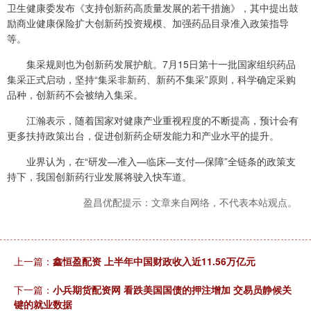
卫生健康委发布《支持创新药高质量发展的若干措施》，其中提出鼓
励商业健康保险扩大创新药投资规模、加强药品目录准入政策指导
等。
集采规则也为创新药发展护航。7月15日第十一批国家组织药品
集采正式启动，坚持“集采非新药、新药不集采”原则，科学确定采购
品种，创新药不会被纳入集采。
江瀚表示，随着国家对健康产业重视程度的不断提高，预计会有
更多扶持政策出台，促进创新药企研发能力和产业水平的提升。
业界认为，在“研发—准入—临床—支付—保障”全链条的政策支
持下，我国创新药行业发展将驶入快车道。
盈昌优配提示：文章来自网络，不代表本站观点。
上一篇：
鑫恒盈配资 上半年中国财政收入近11.56万亿元
下一篇：
小兵期货配资网 看跌美国国债的押注增加 交易员静候关
键的就业数据