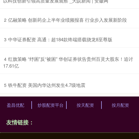
以科技创新引领高质量发展观察 _大皖新闻 | 安徽网
​亿融策略 创新药企上半年业绩频报喜 行业步入发展新阶段
2
​中华证券配资 高通：超184款终端搭载骁龙8至尊版
3
​红旗策略 “纾困”反“被困” 华创证券状告贵州百灵大股东！追讨
4
17.61亿
​铁牛配资 美国内华达州发生4.7级地震
5
盈昌优配
炒股配资平台
按天配资
按月配资
友情链接：