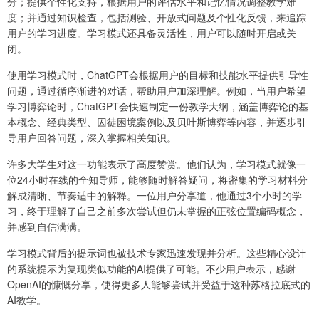
分；提供个性化支持，根据用户的评估水平和记忆情况调整教学难
度；并通过知识检查，包括测验、开放式问题及个性化反馈，来追踪
用户的学习进度。学习模式还具备灵活性，用户可以随时开启或关
闭。
使用学习模式时，ChatGPT会根据用户的目标和技能水平提供引导性
问题，通过循序渐进的对话，帮助用户加深理解。例如，当用户希望
学习博弈论时，ChatGPT会快速制定一份教学大纲，涵盖博弈论的基
本概念、经典类型、囚徒困境案例以及贝叶斯博弈等内容，并逐步引
导用户回答问题，深入掌握相关知识。
许多大学生对这一功能表示了高度赞赏。他们认为，学习模式就像一
位24小时在线的全知导师，能够随时解答疑问，将密集的学习材料分
解成清晰、节奏适中的解释。一位用户分享道，他通过3个小时的学
习，终于理解了自己之前多次尝试但仍未掌握的正弦位置编码概念，
并感到自信满满。
学习模式背后的提示词也被技术专家迅速发现并分析。这些精心设计
的系统提示为复现类似功能的AI提供了可能。不少用户表示，感谢
OpenAI的慷慨分享，使得更多人能够尝试并受益于这种苏格拉底式的
AI教学。