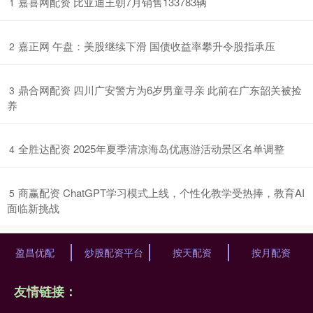
​嘉喜网配资 比亚迪王朝7月销售133783辆
1
​嘉正网 午盘：美股继续下滑 国债收益率攀升令股指承压
2
​鼎合网配资 四川广安警方为6岁男童寻亲 此前在广东韶关被捡
3
养
​全胜达配资 2025年夏季清凉海岛优惠游活动景区名单调整
4
​商赢配资 ChatGPT学习模式上线，个性化教学受热捧，教育AI
5
面临新挑战
盈昌优配
炒股配资平台
按天配资
按月配资
友情链接：