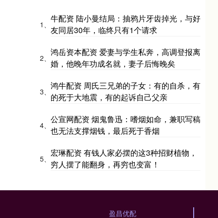
牛配资 陆小曼结局：抽鸦片牙齿掉光，与好
1、
友同居30年，临终只有1个请求
鸿岳资本配资 爱妻与学生私奔，高调登报离
2、
婚，他晚年功成名就，妻子后悔晚矣
鸿牛配资 周氏三兄弟的子女：有的自杀，有
3、
的死于大地震，有的起诉自己父亲
公宣网配资 烟鬼鲁迅：嗜烟如命，兼职写稿
4、
也无法支撑烟钱，最后死于香烟
宏琳配资 有钱人家必摆的这3种招财植物，
5、
穷人摆了能翻身，再穷也变富！
盈昌优配