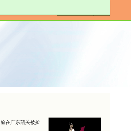
按月配资
此前在广东韶关被捡