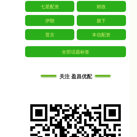
七星配资
财政
伊朗
旗下
普京
本信配资
全部话题标签
关注 盈昌优配