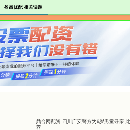
盈昌优配 相关话题
盈昌优配
炒股配资平台
按天配资
鼎合网配资 四川广安警方为6岁男童寻亲 
养