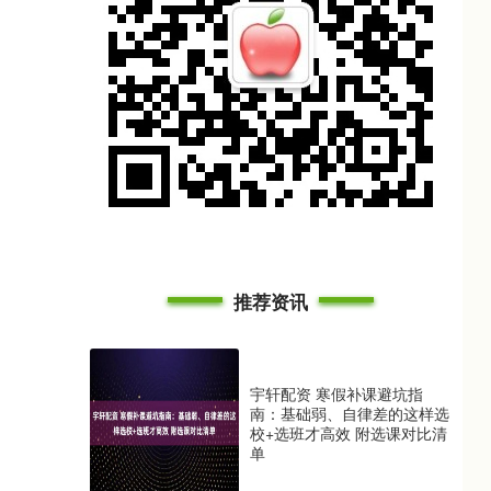
推荐资讯
宇轩配资 寒假补课避坑指
南：基础弱、自律差的这样选
校+选班才高效 附选课对比清
单