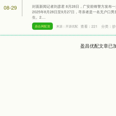
08-29
封面新闻记者刘彦君 8月28日，广安前锋警方发布
2025年8月28日至9月27日，寻亲者是一名无户口男童
生。2....
查看：
221
分类：
炒
鼎合网配资
来源：开源优配
盈昌优配文章已