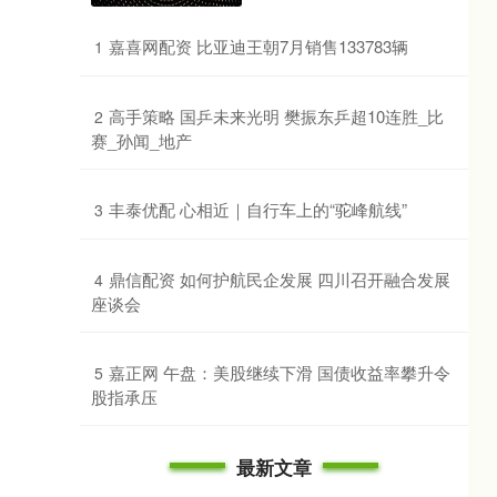
​嘉喜网配资 比亚迪王朝7月销售133783辆
1
​高手策略 国乒未来光明 樊振东乒超10连胜_比
2
赛_孙闻_地产
​丰泰优配 心相近｜自行车上的“驼峰航线”
3
​鼎信配资 如何护航民企发展 四川召开融合发展
4
座谈会
​嘉正网 午盘：美股继续下滑 国债收益率攀升令
5
股指承压
最新文章