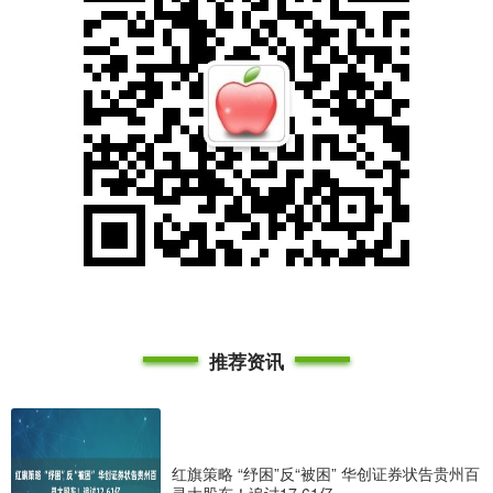
推荐资讯
红旗策略 “纾困”反“被困” 华创证券状告贵州百