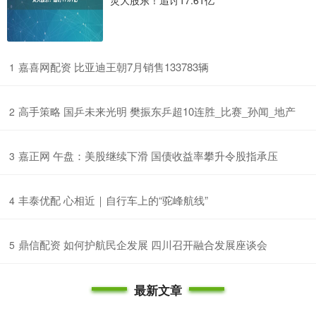
灵大股东！追讨17.61亿
​嘉喜网配资 比亚迪王朝7月销售133783辆
1
​高手策略 国乒未来光明 樊振东乒超10连胜_比赛_孙闻_地产
2
​嘉正网 午盘：美股继续下滑 国债收益率攀升令股指承压
3
​丰泰优配 心相近｜自行车上的“驼峰航线”
4
​鼎信配资 如何护航民企发展 四川召开融合发展座谈会
5
最新文章