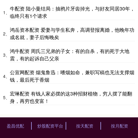
牛配资 陆小曼结局：抽鸦片牙齿掉光，与好友同居30年，
1、
临终只有1个请求
鸿岳资本配资 爱妻与学生私奔，高调登报离婚，他晚年功
2、
成名就，妻子后悔晚矣
鸿牛配资 周氏三兄弟的子女：有的自杀，有的死于大地
3、
震，有的起诉自己父亲
公宣网配资 烟鬼鲁迅：嗜烟如命，兼职写稿也无法支撑烟
4、
钱，最后死于香烟
宏琳配资 有钱人家必摆的这3种招财植物，穷人摆了能翻
5、
身，再穷也变富！
盈昌优配
炒股配资平台
按天配资
按月配资