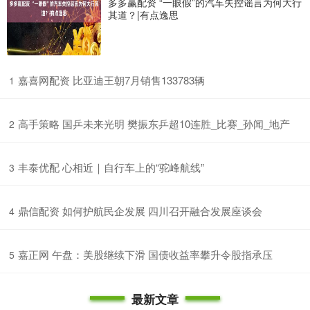
多多赢配资 “一眼假”的汽车失控谣言为何大行
其道？|有点逸思
​嘉喜网配资 比亚迪王朝7月销售133783辆
1
​高手策略 国乒未来光明 樊振东乒超10连胜_比赛_孙闻_地产
2
​丰泰优配 心相近｜自行车上的“驼峰航线”
3
​鼎信配资 如何护航民企发展 四川召开融合发展座谈会
4
​嘉正网 午盘：美股继续下滑 国债收益率攀升令股指承压
5
最新文章