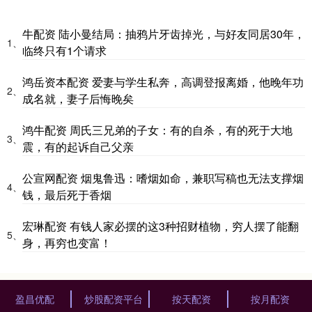
牛配资 陆小曼结局：抽鸦片牙齿掉光，与好友同居30年，
1、
临终只有1个请求
鸿岳资本配资 爱妻与学生私奔，高调登报离婚，他晚年功
2、
成名就，妻子后悔晚矣
鸿牛配资 周氏三兄弟的子女：有的自杀，有的死于大地
3、
震，有的起诉自己父亲
公宣网配资 烟鬼鲁迅：嗜烟如命，兼职写稿也无法支撑烟
4、
钱，最后死于香烟
宏琳配资 有钱人家必摆的这3种招财植物，穷人摆了能翻
5、
身，再穷也变富！
盈昌优配
炒股配资平台
按天配资
按月配资