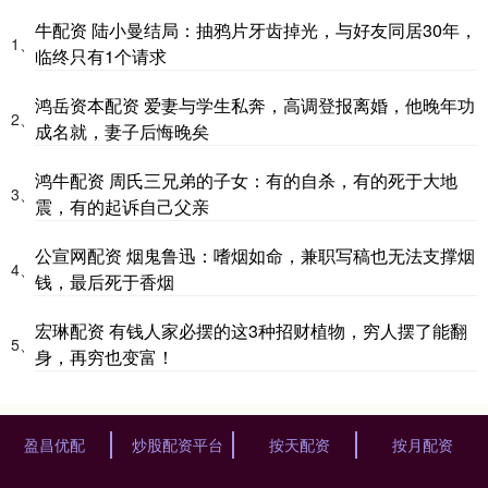
牛配资 陆小曼结局：抽鸦片牙齿掉光，与好友同居30年，
1、
临终只有1个请求
鸿岳资本配资 爱妻与学生私奔，高调登报离婚，他晚年功
2、
成名就，妻子后悔晚矣
鸿牛配资 周氏三兄弟的子女：有的自杀，有的死于大地
3、
震，有的起诉自己父亲
公宣网配资 烟鬼鲁迅：嗜烟如命，兼职写稿也无法支撑烟
4、
钱，最后死于香烟
宏琳配资 有钱人家必摆的这3种招财植物，穷人摆了能翻
5、
身，再穷也变富！
盈昌优配
炒股配资平台
按天配资
按月配资