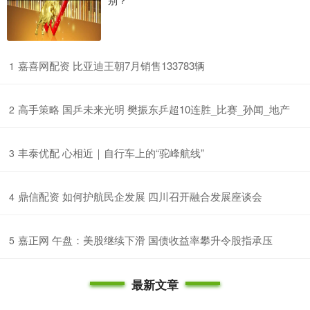
别？
​嘉喜网配资 比亚迪王朝7月销售133783辆
1
​高手策略 国乒未来光明 樊振东乒超10连胜_比赛_孙闻_地产
2
​丰泰优配 心相近｜自行车上的“驼峰航线”
3
​鼎信配资 如何护航民企发展 四川召开融合发展座谈会
4
​嘉正网 午盘：美股继续下滑 国债收益率攀升令股指承压
5
最新文章