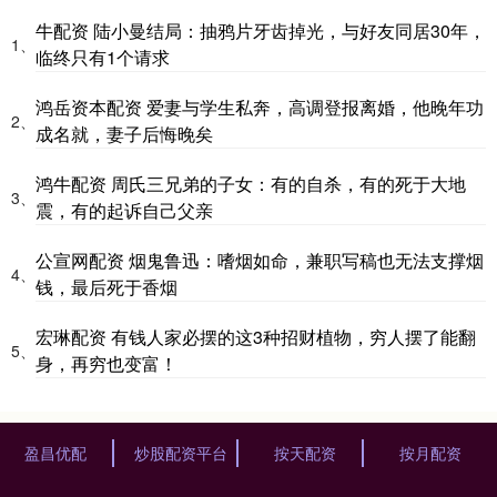
牛配资 陆小曼结局：抽鸦片牙齿掉光，与好友同居30年，
1、
临终只有1个请求
鸿岳资本配资 爱妻与学生私奔，高调登报离婚，他晚年功
2、
成名就，妻子后悔晚矣
鸿牛配资 周氏三兄弟的子女：有的自杀，有的死于大地
3、
震，有的起诉自己父亲
公宣网配资 烟鬼鲁迅：嗜烟如命，兼职写稿也无法支撑烟
4、
钱，最后死于香烟
宏琳配资 有钱人家必摆的这3种招财植物，穷人摆了能翻
5、
身，再穷也变富！
盈昌优配
炒股配资平台
按天配资
按月配资