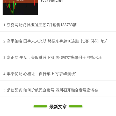
18万例传染病
​嘉喜网配资 比亚迪王朝7月销售133783辆
1
​高手策略 国乒未来光明 樊振东乒超10连胜_比赛_孙闻_地产
2
​嘉正网 午盘：美股继续下滑 国债收益率攀升令股指承压
3
​丰泰优配 心相近｜自行车上的“驼峰航线”
4
​鼎信配资 如何护航民企发展 四川召开融合发展座谈会
5
最新文章