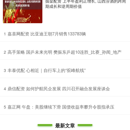
掘金配资 上半年盈利正增长, 山西汾酒的跨周
期成长和逆周期价值
​嘉喜网配资 比亚迪王朝7月销售133783辆
1
​高手策略 国乒未来光明 樊振东乒超10连胜_比赛_孙闻_地产
2
​丰泰优配 心相近｜自行车上的“驼峰航线”
3
​鼎信配资 如何护航民企发展 四川召开融合发展座谈会
4
​嘉正网 午盘：美股继续下滑 国债收益率攀升令股指承压
5
最新文章