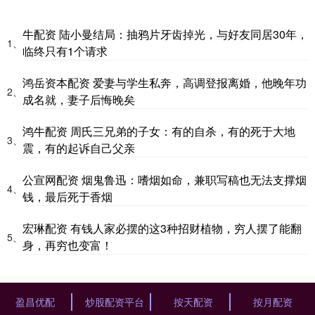
牛配资 陆小曼结局：抽鸦片牙齿掉光，与好友同居30年，
1、
临终只有1个请求
鸿岳资本配资 爱妻与学生私奔，高调登报离婚，他晚年功
2、
成名就，妻子后悔晚矣
鸿牛配资 周氏三兄弟的子女：有的自杀，有的死于大地
3、
震，有的起诉自己父亲
公宣网配资 烟鬼鲁迅：嗜烟如命，兼职写稿也无法支撑烟
4、
钱，最后死于香烟
宏琳配资 有钱人家必摆的这3种招财植物，穷人摆了能翻
5、
身，再穷也变富！
盈昌优配
炒股配资平台
按天配资
按月配资